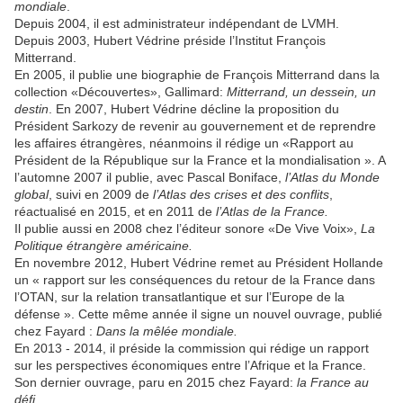
mondiale
.
Depuis 2004, il est administrateur indépendant de LVMH.
Depuis 2003, Hubert Védrine préside l’Institut François
Mitterrand.
En 2005, il publie une biographie de François Mitterrand dans la
collection «Découvertes», Gallimard:
Mitterrand, un dessein, un
destin
. En 2007, Hubert Védrine décline la proposition du
Président Sarkozy de revenir au gouvernement et de reprendre
les affaires étrangères, néanmoins il rédige un «Rapport au
Président de la République sur la France et la mondialisation ». A
l’automne 2007 il publie, avec Pascal Boniface,
l’Atlas du Monde
global
, suivi en 2009 de
l’Atlas des crises et des conflits
,
réactualisé en 2015, et en 2011 de
l’Atlas de la France.
Il publie aussi en 2008 chez l’éditeur sonore «De Vive Voix»,
La
Politique étrangère américaine.
En novembre 2012, Hubert Védrine remet au Président Hollande
un « rapport sur les conséquences du retour de la France dans
l’OTAN, sur la relation transatlantique et sur l’Europe de la
défense ». Cette même année il signe un nouvel ouvrage, publié
chez Fayard :
Dans la mêlée mondiale.
En 2013 - 2014, il préside la commission qui rédige un rapport
sur les perspectives économiques entre l’Afrique et la France.
Son dernier ouvrage, paru en 2015 chez Fayard:
la France au
défi.