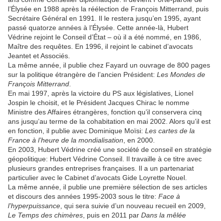
l’Élysée en 1988 après la réélection de François Mitterrand, puis
Secrétaire Général en 1991. Il le restera jusqu’en 1995, ayant
passé quatorze années à l’Élysée. Cette année-là, Hubert
Védrine rejoint le Conseil d’État – où il a été nommé, en 1986,
Maître des requêtes. En 1996, il rejoint le cabinet d’avocats
Jeantet et Associés.
La même année, il publie chez Fayard un ouvrage de 800 pages
sur la politique étrangère de l’ancien Président:
Les Mondes de
François Mitterrand
.
En mai 1997, après la victoire du PS aux législatives, Lionel
Jospin le choisit, et le Président Jacques Chirac le nomme
Ministre des Affaires étrangères, fonction qu’il conservera cinq
ans jusqu’au terme de la cohabitation en mai 2002. Alors qu’il est
en fonction, il publie avec Dominique Moïsi:
Les cartes de la
France à l’heure de la mondialisation
, en 2000.
En 2003, Hubert Védrine créé une société de conseil en stratégie
géopolitique: Hubert Védrine Conseil. Il travaille à ce titre avec
plusieurs grandes entreprises françaises. Il a un partenariat
particulier avec le Cabinet d’avocats Gide Loyrette Nouel.
La même année, il publie une première sélection de ses articles
et discours des années 1995-2003 sous le titre:
Face à
l’hyperpuissance
, qui sera suivie d’un nouveau recueil en 2009,
Le Temps des chimères
, puis en 2011 par
Dans la mêlée