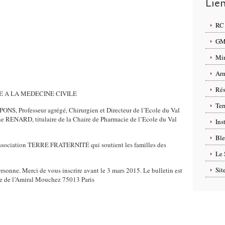
Lie
RC 
GMP
Min
Arm
Rés
E A LA MEDECINE CIVILE
Ter
PONS, Professeur agrégé, Chirurgien et Directeur de l’Ecole du Val
he RENARD, titulaire de la Chaire de Pharmacie de l’Ecole du Val
Ins
Ble
 l’association TERRE FRATERNITÉ qui soutient les familles des
Le 
Sit
personne. Merci de vous inscrire avant le 3 mars 2015. Le bulletin est
e de l’Amiral Mouchez 75013 Paris