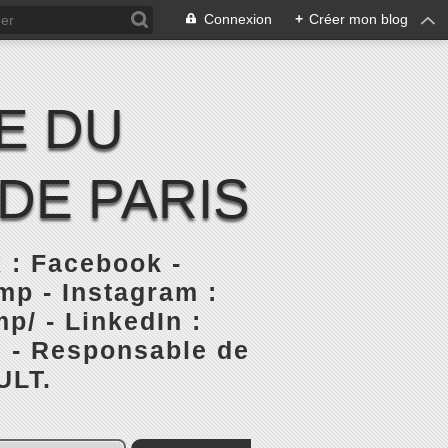
Connexion
+
Créer mon blog
E DU
DE PARIS
 : Facebook -
p - Instagram :
p/ - LinkedIn :
s - Responsable de
ULT.