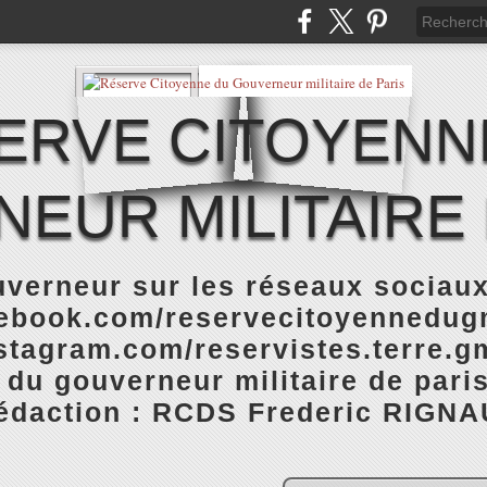
ERVE CITOYENN
EUR MILITAIRE 
verneur sur les réseaux sociaux
cebook.com/reservecitoyennedugm
stagram.com/reservistes.terre.gm
 du gouverneur militaire de pari
rédaction : RCDS Frederic RIGNA