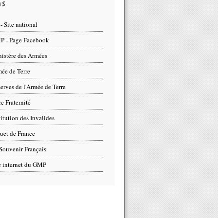
ns
- Site national
 - Page Facebook
istère des Armées
ée de Terre
erves de l'Armée de Terre
re Fraternité
titution des Invalides
uet de France
Souvenir Français
e internet du GMP