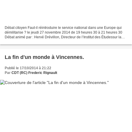
Débat citoyen Faut-il réintroduire le service national dans une Europe qui
démilitarise ? le jeudi 27 novembre 2014 de 19 heures 30 à 21 heures 30
Débat animé par : Hervé Drévillon, Directeur de l’Institut des Étudessur la
Guerre et la Paix (Université...
La fin d'un monde à Vincennes.
Publié le 17/10/2014 à 21:22
Par
CDT (RC) Frederic Rignault