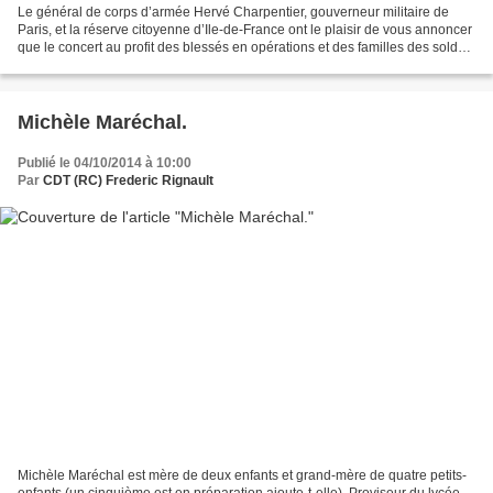
Le général de corps d’armée Hervé Charpentier, gouverneur militaire de
Paris, et la réserve citoyenne d’Ile-de-France ont le plaisir de vous annoncer
que le concert au profit des blessés en opérations et des familles des soldats
morts au combat se tiendra...
Michèle Maréchal.
Publié le 04/10/2014 à 10:00
Par
CDT (RC) Frederic Rignault
Michèle Maréchal est mère de deux enfants et grand-mère de quatre petits-
enfants (un cinquième est en préparation ajoute-t-elle). Proviseur du lycée