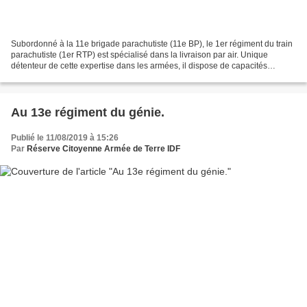
Subordonné à la 11e brigade parachutiste (11e BP), le 1er régiment du train
parachutiste (1er RTP) est spécialisé dans la livraison par air. Unique
détenteur de cette expertise dans les armées, il dispose de capacités
spécifiques conférant à la France...
Au 13e régiment du génie.
Publié le 11/08/2019 à 15:26
Par
Réserve Citoyenne Armée de Terre IDF