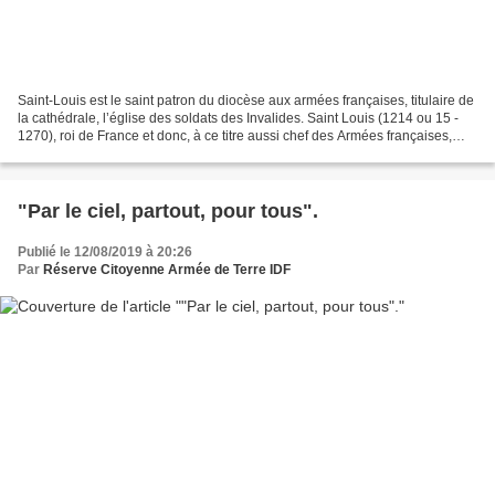
Saint-Louis est le saint patron du diocèse aux armées françaises, titulaire de
la cathédrale, l’église des soldats des Invalides. Saint Louis (1214 ou 15 -
1270), roi de France et donc, à ce titre aussi chef des Armées françaises,
était un homme profondément...
"Par le ciel, partout, pour tous".
Publié le 12/08/2019 à 20:26
Par
Réserve Citoyenne Armée de Terre IDF