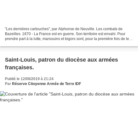
"Les dernières cartouches", par Alphonse de Neuville. Les combats de
Bazeilles. 1870 - La France est en guerre. Son territoire est envahi. Pour
prendre part à la lutte, marsouins et bigors sont, pour la première fois de leur
histoire, groupés dans une...
Saint-Louis, patron du diocèse aux armées
françaises.
Publié le 12/08/2019 à 21:24
Par
Réserve Citoyenne Armée de Terre IDF