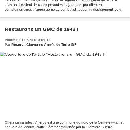
Le 19e régiment de génie (RG) est le régiment d'appui génie de la 1ère
division. Il détient deux composantes majeures et parfaitement
complémentaires : l'appui génie au combat et l'appui au déploiement, ce qui
le rend capable d'intervenir sur tout le...
Restaurons un GMC de 1943 !
Publié le 01/05/2018 à 09:13
Par
Réserve Citoyenne Armée de Terre IDF
Chers camarades, Villeroy est une commune du nord de la Seine-et-Marne,
non loin de Meaux. Particulièrement touchée par la Première Guerre