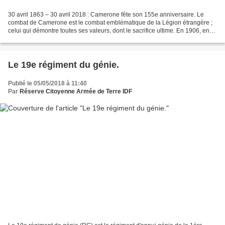
30 avril 1863 – 30 avril 2018 : Camerone fête son 155e anniversaire. Le
combat de Camerone est le combat emblématique de la Légion étrangère ;
celui qui démontre toutes ses valeurs, dont le sacrifice ultime. En 1906, en
Indochine, un chef de poste créa...
Le 19e régiment du génie.
Publié le 05/05/2018 à 11:40
Par
Réserve Citoyenne Armée de Terre IDF