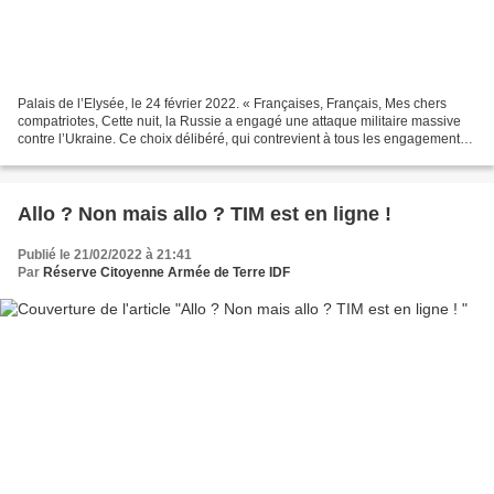
Palais de l’Elysée, le 24 février 2022. « Françaises, Français, Mes chers
compatriotes, Cette nuit, la Russie a engagé une attaque militaire massive
contre l’Ukraine. Ce choix délibéré, qui contrevient à tous les engagements
pris par les autorités russes,...
Allo ? Non mais allo ? TIM est en ligne !
Publié le 21/02/2022 à 21:41
Par
Réserve Citoyenne Armée de Terre IDF