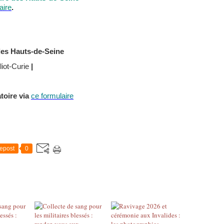
aire
.
 des Hauts-de-Seine
iot-Curie
|
atoire via
ce formulaire
epost
0