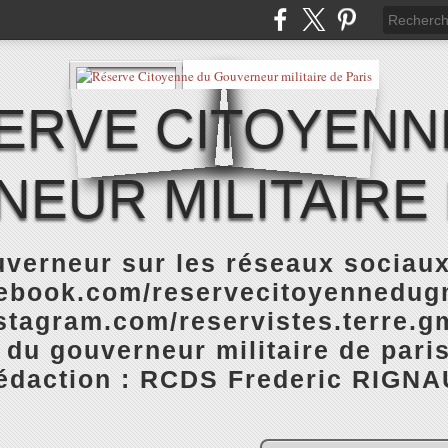
ERVE CITOYENN
EUR MILITAIRE 
verneur sur les réseaux sociaux
cebook.com/reservecitoyennedugm
stagram.com/reservistes.terre.gm
 du gouverneur militaire de pari
rédaction : RCDS Frederic RIGNA