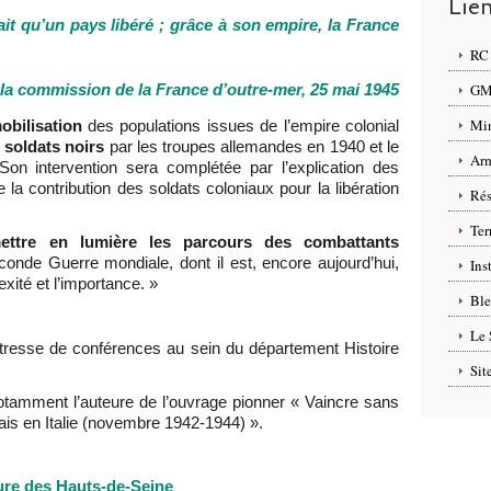
Lie
ait qu’un pays libéré ; grâce à son empire, la France
RC 
GMP
la commission de la France d’outre-mer, 25 mai 1945
Min
obilisation
des populations issues de l’empire colonial
soldats noirs
par les troupes allemandes en 1940 et le
Arm
 Son intervention sera complétée par l’explication des
 la contribution des soldats coloniaux pour la libération
Rés
Ter
ettre en lumière les parcours des combattants
onde Guerre mondiale, dont il est, encore aujourd’hui,
Ins
ité et l’importance. »
Ble
Le 
resse de conférences au sein du département Histoire
Sit
otamment l’auteure de l’ouvrage pionner « Vaincre sans
çais en Italie (novembre 1942-1944) ».
ture des Hauts-de-Seine