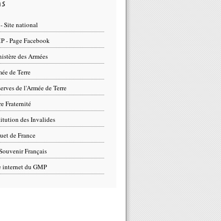
ns
- Site national
 - Page Facebook
istère des Armées
ée de Terre
erves de l'Armée de Terre
re Fraternité
titution des Invalides
uet de France
Souvenir Français
e internet du GMP