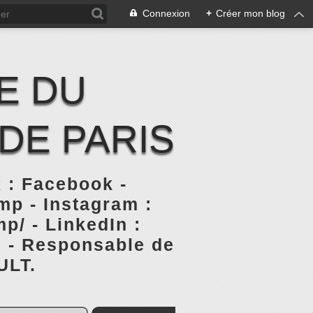
Connexion
+
Créer mon blog
E DU
DE PARIS
 : Facebook -
p - Instagram :
p/ - LinkedIn :
s - Responsable de
ULT.