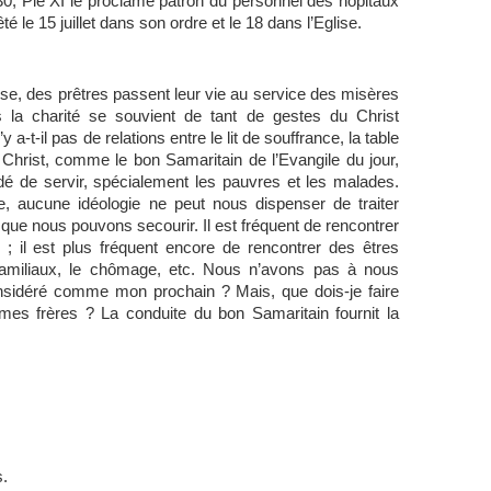
930, Pie XI le proclame patron du personnel des hôpitaux
té le 15 juillet dans son ordre et le 18 dans l’Eglise.
ise, des prêtres passent leur vie au service des misères
 la charité se souvient de tant de gestes du Christ
 a-t-il pas de relations entre le lit de souffrance, la table
du Christ, comme le bon Samaritain de l’Evangile du jour,
dé de servir, spécialement les pauvres et les malades.
e, aucune idéologie ne peut nous dispenser de traiter
que nous pouvons secourir. Il est fréquent de rencontrer
; il est plus fréquent encore de rencontrer des êtres
familiaux, le chômage, etc. Nous n’avons pas à nous
onsidéré comme mon prochain ? Mais, que dois-je faire
mes frères ? La conduite du bon Samaritain fournit la
s.