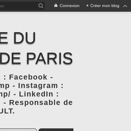
Connexion
+
Créer mon blog
E DU
DE PARIS
 : Facebook -
p - Instagram :
p/ - LinkedIn :
s - Responsable de
ULT.