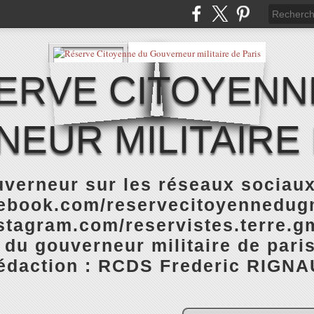
ERVE CITOYENN
EUR MILITAIRE 
verneur sur les réseaux sociaux
cebook.com/reservecitoyennedugm
stagram.com/reservistes.terre.gm
 du gouverneur militaire de pari
rédaction : RCDS Frederic RIGNA