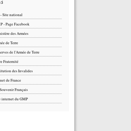
ns
- Site national
 - Page Facebook
istère des Armées
ée de Terre
erves de l'Armée de Terre
re Fraternité
titution des Invalides
uet de France
Souvenir Français
e internet du GMP