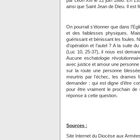
par Léon XIII le 22 juin 1886. En 1
ainsi que Saint Jean de Dieu. Il est fê
On pourrait s’étonner que dans l’Egl
et des faiblesses physiques. Mais
guérissant et bénissant les foules. N’y
d’opération et l’autel ? A la suite 
(Luc 10, 25-37), il nous est deman
Aucune eschatologie révolutionnair
avec justice et amour une personne 
sur la route une personne blessée 
meurtris par l'échec, les drames 
demander : qui est digne d’être c
pour être vraiment le prochain de 
réponse à cette question.
Sources :
Site Internet du Diocèse aux Armée