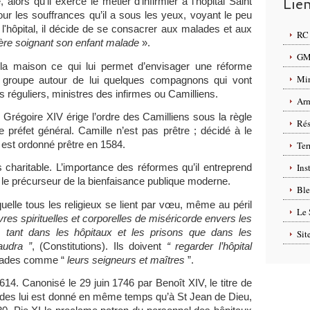
Lie
, alors qu’il exerce le métier d’infirmier à l’hôpital Saint
 les souffrances qu’il a sous les yeux, voyant le peu
l'hôpital, il décide de se consacrer aux malades et aux
RC 
ère soignant son enfant malade
».
GMP
e la maison ce qui lui permet d’envisager une réforme
Min
 groupe autour de lui quelques compagnons qui vont
s réguliers, ministres des infirmes ou Camilliens.
Arm
régoire XIV érige l’ordre des Camilliens sous la règle
Rés
e préfet général. Camille n’est pas prêtre ; décidé à le
et est ordonné prêtre en 1584.
Ter
Ins
 charitable. L’importance des réformes qu’il entreprend
it le précurseur de la bienfaisance publique moderne.
Ble
quelle tous les religieux se lient par vœu, même au péril
Le 
res spirituelles et corporelles de miséricorde envers les
 tant dans les hôpitaux et les prisons que dans les
Sit
audra ”
, (Constitutions). Ils doivent
“ regarder l’hôpital
alades comme “
leurs seigneurs et maîtres
”.
614. Canonisé le 29 juin 1746 par Benoît XIV, le titre de
ades lui est donné en même temps qu’à St Jean de Dieu,