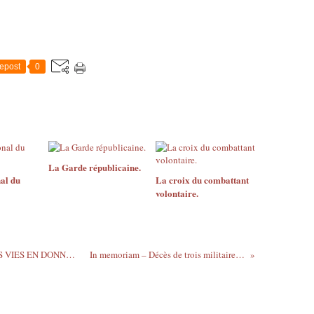
epost
0
La Garde républicaine.
al du
La croix du combattant
volontaire.
RAPPEL 14 juillet 2019 : JE SAUVE DES VIES EN DONNANT MON SANG !
In memoriam – Décès de trois militaires en Guyane.