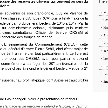
Lie
l’équipe des réservistes citoyens qui œuvrent au sein du
vière.
RC 
les souvenirs de son grand-oncle, Guy de Valence de
t de chasseurs d’Afrique (RCA) puis à l’état-major de la
GMP
t aide de camp du général Leclerc de 1945 à 1947. Par la
Min
ut administrateur colonial, diplomate puis ministre
 Anciens combattants. Officier de réserve, ORSEM et
Arm
l honoraire des troupes de marine.
Rés
t d’Enseignement du Commandement (CDEC), cette
ce du général d’armée Pierre Schill, chef d’état-major de
Ter
ce tient à remercier tout particulièrement. Le livre est
e
Ins
promotion des ORSEM, ayant pour parrain le colonel
e
t commémore à sa façon les 80
anniversaires de la
Ble
e
nt de chars à rejoindre le général Leclerc – et de la 2
Le 
r supérieur au profil atypique, dont Alexis est aujourd’hui
Sit
rd Giovanangeli ; voici la présentation de l’éditeur :
 s'engage et se retrouve à défendre la Loire, à Saumur