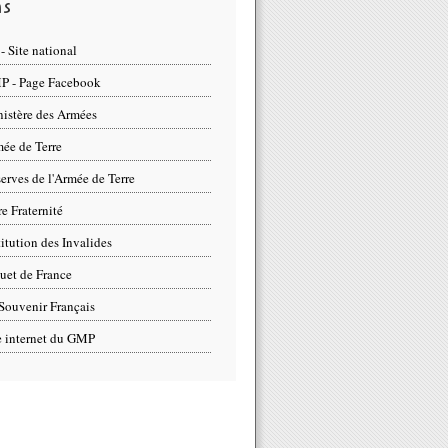
ns
- Site national
 - Page Facebook
istère des Armées
ée de Terre
erves de l'Armée de Terre
re Fraternité
titution des Invalides
uet de France
Souvenir Français
e internet du GMP