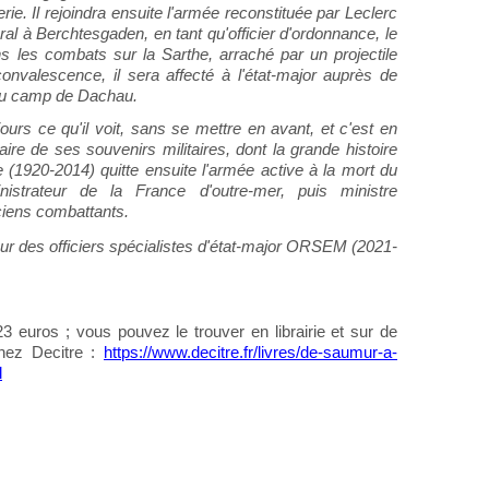
rie. Il rejoindra ensuite l'armée reconstituée par Leclerc
éral à Berchtesgaden, en tant qu'officier d'ordonnance, le
s les combats sur la Sarthe, arraché par un projectile
nvalescence, il sera affecté à l'état-major auprès de
 du camp de Dachau.
urs ce qu'il voit, sans se mettre en avant, et c'est en
ire de ses souvenirs militaires, dont la grande histoire
e (1920-2014) quitte ensuite l'armée active à la mort du
nistrateur de la France d'outre-mer, puis ministre
ciens combattants.
r des officiers spécialistes d'état-major ORSEM (2021-
3 euros ; vous pouvez le trouver en librairie et sur de
hez Decitre :
https://www.decitre.fr/livres/de-saumur-a-
l