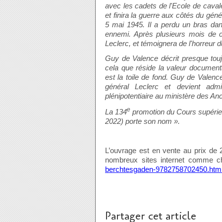
avec les cadets de l'Ecole de cavale
et finira la guerre aux côtés du gén
5 mai 1945. Il a perdu un bras dan
ennemi. Après plusieurs mois de co
Leclerc, et témoignera de l'horreur
Guy de Valence décrit presque toujo
cela que réside la valeur documenta
est la toile de fond. Guy de Valenc
général Leclerc et devient admi
plénipotentiaire au ministère des An
e
La 134
promotion du Cours supérieu
2022) porte son nom ».
L’ouvrage est en vente au prix de 2
nombreux sites internet comme c
berchtesgaden-9782758702450.htm
Partager cet article