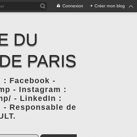
Connexion
+
Créer mon blog
E DU
DE PARIS
 : Facebook -
p - Instagram :
p/ - LinkedIn :
s - Responsable de
ULT.