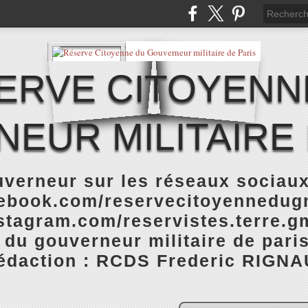
ERVE CITOYENN
EUR MILITAIRE 
verneur sur les réseaux sociaux
cebook.com/reservecitoyennedugm
stagram.com/reservistes.terre.gm
 du gouverneur militaire de pari
rédaction : RCDS Frederic RIGNA