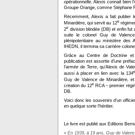
opérationnelle. Alexis connait bien 
Groupe Orange, comme Stéphane Ri
Récemment, Alexis a fait publier 
e
Minardière, qui servit au 12
régimen
e
2
division blindée (DB) et enfin fu
suite le colonel Guy de Valence f
plénipotentiaire au ministère des
IHEDN, il termina sa carrière colone
Grâce au Centre de Doctrine e
publication est assortie d’une préfa
l’armée de Terre, qu’Alexis de Valen
aussi à placer en lien avec la 134
Guy de Valence de Minardière, e
e
création du 12
RCA – premier régime
DB.
Voici donc les souvenirs d’un officie
en quelque sorte l’héritier.
Le livre est publié aux Editions Berna
« En 1939, à 19 ans, Guy de Valence