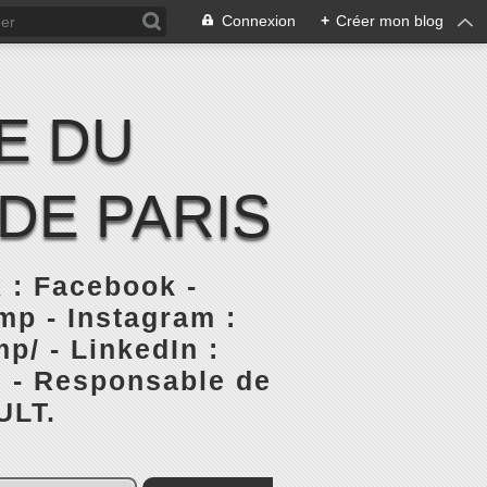
Connexion
+
Créer mon blog
E DU
DE PARIS
 : Facebook -
p - Instagram :
p/ - LinkedIn :
s - Responsable de
ULT.