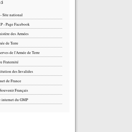
ns
- Site national
 - Page Facebook
istère des Armées
ée de Terre
erves de l'Armée de Terre
re Fraternité
titution des Invalides
uet de France
Souvenir Français
e internet du GMP