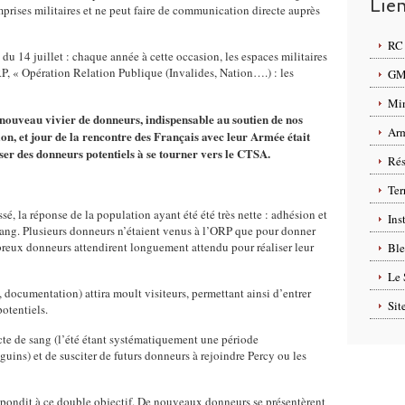
Lie
prises militaires et ne peut faire de communication directe auprès
RC 
 du 14 juillet : chaque année à cette occasion, les espaces militaires
P, « Opération Relation Publique (Invalides, Nation….) : les
GMP
Min
nouveau vivier de donneurs, indispensable au soutien de nos
Arm
tion, et jour de la rencontre des Français avec leur Armée était
ser des donneurs potentiels à se tourner vers le CTSA.
Rés
Ter
sé, la réponse de la population ayant été été très nette : adhésion et
Ins
sang. Plusieurs donneurs n’étaient venus à l’ORP que pour donner
breux donneurs attendirent longuement attendu pour réaliser leur
Ble
Le 
, documentation) attira moult visiteurs, permettant ainsi d’entrer
Sit
otentiels.
llecte de sang (l’été étant systématiquement une période
guins) et de susciter de futurs donneurs à rejoindre Percy ou les
pondit à ce double objectif. De nouveaux donneurs se présentèrent