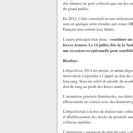
des Armées) ne peut collecter que sur des em
du grand public.
En 2014, l’idée consistait en une utilisation
sont en quelque sorte étendus aux zones OR
Français rencontrent leur Armée.
constituer un 
L’enjeu principal était donc :
forces Armées. Le 14 juillet, fête de la Na
une occasion exceptionnelle pour sensibili
Résultat :
L’objectif en 2014 fut atteint, et même dépas
motivation à répondre à l’appel au don du 
leur sang. Sous un soleil de plomb, de nom
don de sang au profit des forces armées.
L’animation générale (banderoles, tee-shirts
efficacement en contact avec des donneurs p
L’objectif était à la fois de réaliser une co
d’affaiblissement des stocks de produits san
collectes mobiles.
L’animation « promesse de don du sang » ré