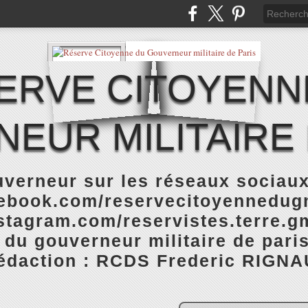
ERVE CITOYENN
EUR MILITAIRE 
verneur sur les réseaux sociaux
cebook.com/reservecitoyennedugm
stagram.com/reservistes.terre.gm
 du gouverneur militaire de pari
rédaction : RCDS Frederic RIGNA