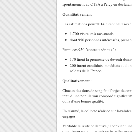
spontanément au CTSA à Percy en déclarant q
Quantitativement
Les estimations pour 2014 furent celles-ci :
1.700 visiteurs à nos stands,
dont 950 personnes intéressées, prenan
Parmi ces 950 "contacts sérieux" :
170 firent la promesse de devenir donn
200 furent candidats immédiats au don 
soldats de la France.
Qualitativement :
Chacun des dons de sang fait l’objet de cont
tenu d’une population composé significati
dons d’une bonne qualité.
En résumé, la collecte réalisée sur Invalid
engagés.
Véritable réussite collective, il convient un
organismes qui ont permis cette belle œuvre