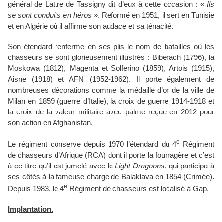
général de Lattre de Tassigny dit d’eux à cette occasion :
«
Ils
se sont conduits en héros
».
Reformé en 1951, il sert en Tunisie
et en Algérie où il affirme son audace et sa ténacité.
Son étendard renferme en ses plis le nom de batailles où les
chasseurs se sont glorieusement illustrés : Biberach (1796), la
Moskowa (1812), Magenta et Solferino (1859), Artois (1915),
Aisne (1918) et AFN (1952-1962). Il porte également de
nombreuses décorations comme la médaille d’or de la ville de
Milan en 1859 (guerre d’Italie), la croix de guerre 1914-1918 et
la croix de la valeur militaire avec palme reçue en 2012 pour
son action en Afghanistan.
e
Le régiment conserve depuis 1970 l’étendard du 4
Régiment
de chasseurs d’Afrique (RCA) dont il porte la fourragère et c’est
à ce titre qu’il est jumelé avec le
Light Dragoons
, qui participa à
ses côtés à la fameuse charge de Balaklava en 1854 (Crimée)
.
e
Depuis 1983, le 4
Régiment de chasseurs est localisé à Gap.
Implantation.