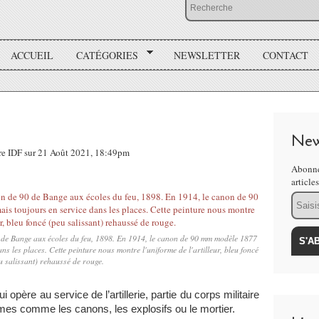
ACCUEIL
CATÉGORIES
NEWSLETTER
CONTACT
New
re IDF sur 21 Août 2021, 18:49pm
Abonne
article
Email
 de Bange aux écoles du feu, 1898. En 1914, le canon de 90 mm modèle 1877
ns les places. Cette peinture nous montre l'uniforme de l'artilleur, bleu foncé
u salissant) rehaussé de rouge.
ui opère au service de l’artillerie, partie du corps militaire
rmes comme les canons, les explosifs ou le mortier.