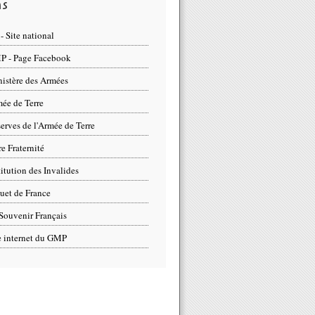
ns
- Site national
 - Page Facebook
istère des Armées
ée de Terre
erves de l'Armée de Terre
re Fraternité
titution des Invalides
uet de France
Souvenir Français
e internet du GMP