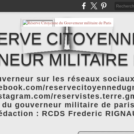
ERVE CITOYENN
EUR MILITAIRE 
verneur sur les réseaux sociaux
cebook.com/reservecitoyennedugm
stagram.com/reservistes.terre.gm
 du gouverneur militaire de pari
rédaction : RCDS Frederic RIGNA