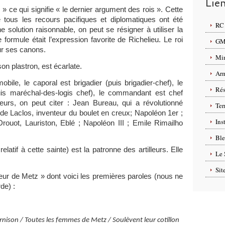
Lie
 » ce qui signifie « le dernier argument des rois ». Cette
e tous les recours pacifiques et diplomatiques ont été
RC 
e solution raisonnable, on peut se résigner à utiliser la
formule était l’expression favorite de Richelieu. Le roi
GMP
sur ses canons.
Min
n plastron, est écarlate.
Arm
ile, le caporal est brigadier (puis brigadier-chef), le
Rés
uis maréchal-des-logis chef), le commandant est chef
leurs, on peut citer : Jean Bureau, qui a révolutionné
Ter
 de Laclos, inventeur du boulet en creux; Napoléon 1er ;
Ins
ouot, Lauriston, Eblé ; Napoléon III ; Emile Rimailho
Ble
relatif à cette sainte) est la patronne des artilleurs. Elle
Le 
Sit
lleur de Metz » dont voici les premières paroles (nous ne
de) :
arnison / Toutes les femmes de Metz / Soulèvent leur cotillon