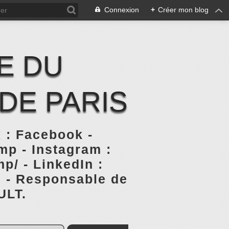
Connexion
+
Créer mon blog
E DU
DE PARIS
 : Facebook -
p - Instagram :
p/ - LinkedIn :
s - Responsable de
ULT.