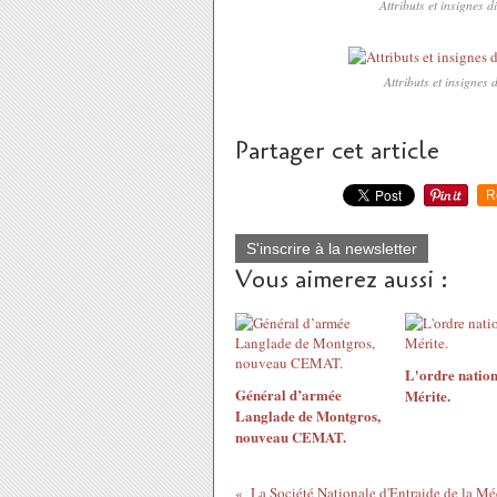
Attributs et insignes di
Attributs et insignes 
Partager cet article
R
S'inscrire à la newsletter
Vous aimerez aussi :
L'ordre nation
Général d’armée
Mérite.
Langlade de Montgros,
nouveau CEMAT.
La Société Nationale d'Entraide de la Méd