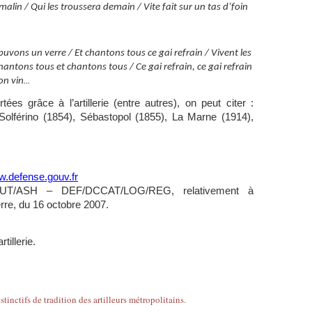
 malin / Qui les troussera demain / Vite fait sur un tas d’foin
 buvons un verre / Et chantons tous ce gai refrain / Vivent les
chantons tous et chantons tous / Ce gai refrain, ce gai refrain
...
bon vin
ées grâce à l’artillerie (entre autres), on peut citer :
Solférino (1854), Sébastopol (1855), La Marne (1914),
…
.defense.gouv.fr
SOUT/ASH – DEF/DCCAT/LOG/REG, relativement à
rre, du 16 octobre 2007.
tillerie.