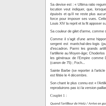
Sa devise est : « Ultima ratio regum
locution veut indiquer, que, lorsqu
épuisés et qu’il ne reste plus aucun
force pour imposer ses vues. Cette 
Louis XIV la reprit et la fit apposer 
Sa couleur de gilet d’arme, comme so
Comme il s’agit d’une arme hippomob
sergent est maréchal-des-logis (p
d’escadron. Parmi les grands artil
l'artillerie au Moyen-âge; Choderlos
les généraux de l'Empire comme Dr
(canon de 75) ; Foch...
Sainte Barbe (se reporter à l’article 
est fêtée le 4 décembre.
Son chant le plus connu est « l’Arti
reproduirons pas ici la version paillar
Couplet 1 :
Quand l’artilleur de Metz / Arrive en g