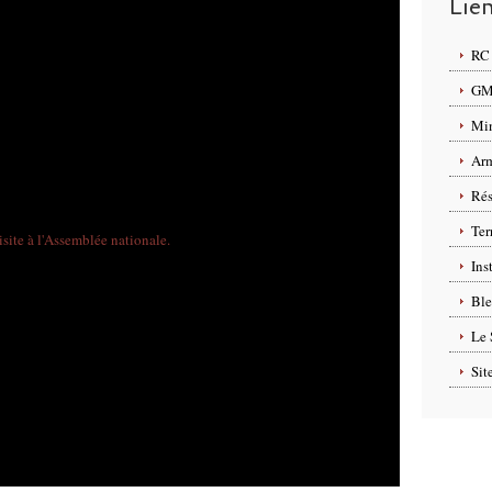
Lie
RC 
GMP
Min
Arm
Rés
Ter
Ins
Ble
Le 
Sit