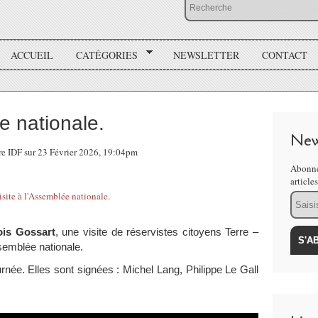
ACCUEIL
CATÉGORIES
NEWSLETTER
CONTACT
e nationale.
New
re IDF sur 23 Février 2026, 19:04pm
Abonne
article
Email
ois Gossart
, une visite de réservistes citoyens Terre –
semblée nationale.
rnée. Elles sont signées : Michel Lang, Philippe Le Gall