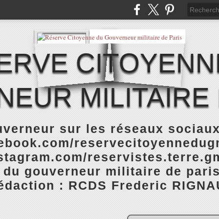
ERVE CITOYENN
EUR MILITAIRE 
verneur sur les réseaux sociaux
cebook.com/reservecitoyennedugm
stagram.com/reservistes.terre.gm
 du gouverneur militaire de pari
rédaction : RCDS Frederic RIGNA