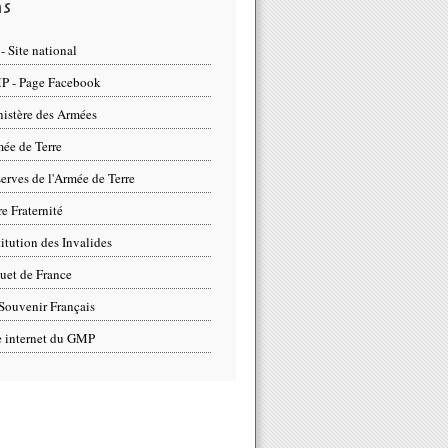
ns
- Site national
 - Page Facebook
istère des Armées
ée de Terre
erves de l'Armée de Terre
re Fraternité
titution des Invalides
uet de France
Souvenir Français
e internet du GMP