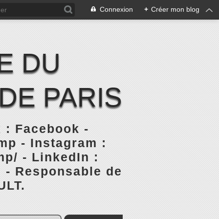
Connexion
+
Créer mon blog
E DU
DE PARIS
 : Facebook -
p - Instagram :
p/ - LinkedIn :
s - Responsable de
ULT.