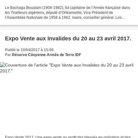
Le Bachaga Boualam (1906-1982), fut capitaine de l’Armée française dans
les Tirailleurs algériens, député d’Orléansville, Vice Président de
l’Assemblée Nationale de 1958 à 1962, maire, conseiller général. Les
populations désignées aujourd’hui comme «...
Expo Vente aux Invalides du 20 au 23 avril 2017.
Publié le 10/04/2017 à 15:08
Par
Réserve Citoyenne Armée de Terre IDF
Expo Vente 2017. Une expo vente au profit des blessés en opération et des