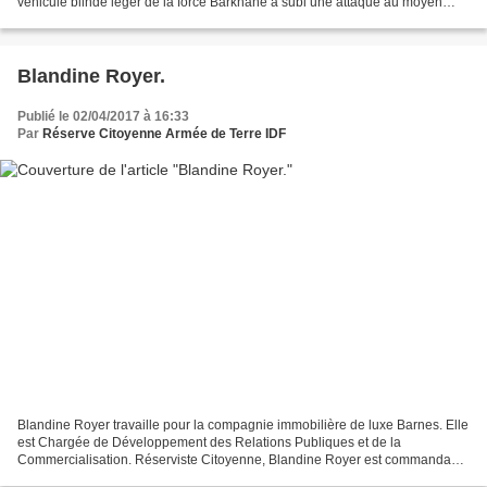
véhicule blindé léger de la force Barkhane a subi une attaque au moyen
d’un engin explosif dans le secteur...
Blandine Royer.
Publié le 02/04/2017 à 16:33
Par
Réserve Citoyenne Armée de Terre IDF
Blandine Royer travaille pour la compagnie immobilière de luxe Barnes. Elle
est Chargée de Développement des Relations Publiques et de la
Commercialisation. Réserviste Citoyenne, Blandine Royer est commandant
au sein du Groupe Communication – Evénements....