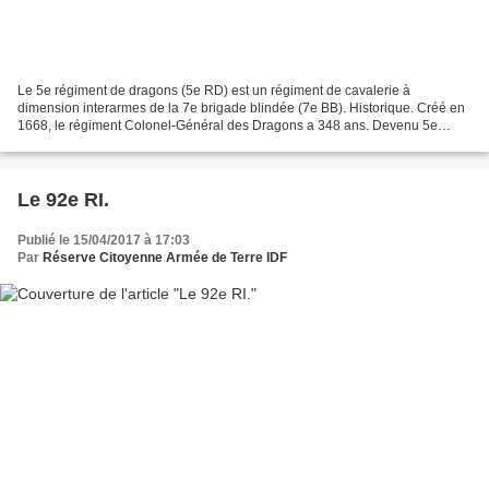
Le 5e régiment de dragons (5e RD) est un régiment de cavalerie à
dimension interarmes de la 7e brigade blindée (7e BB). Historique. Créé en
1668, le régiment Colonel-Général des Dragons a 348 ans. Devenu 5e
régiment de dragons, il puise ses lointaines...
Le 92e RI.
Publié le 15/04/2017 à 17:03
Par
Réserve Citoyenne Armée de Terre IDF