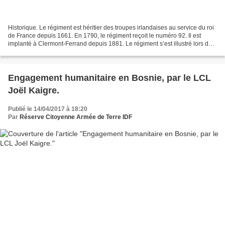
Historique. Le régiment est héritier des troupes irlandaises au service du roi
de France depuis 1661. En 1790, le régiment reçoit le numéro 92. Il est
implanté à Clermont-Ferrand depuis 1881. Le régiment s’est illustré lors de
la Première Guerre mondiale...
Engagement humanitaire en Bosnie, par le LCL
Joël Kaigre.
Publié le 14/04/2017 à 18:20
Par
Réserve Citoyenne Armée de Terre IDF