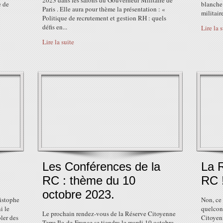
2023 dans les salons du Gouverneur Militaire de
e de
blanche
Paris . Elle aura pour thème la présentation : «
militaire
Politique de recrutement et gestion RH : quels
défis en...
Lire la 
Lire la suite
Les Conférences de la
La 
RC : thème du 10
RC 
octobre 2023.
istophe
Non, ce
i le
quelconq
Le prochain rendez-vous de la Réserve Citoyenne
ler des
Citoyen
Terre Ile-de-France se tiendra le mardi 10 octobre