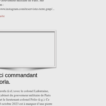
 Gouverneur militaire de Paris. Sur
m :
www.instagram.com/reservistes.terre.gmp/...
suite
ci commandant
rla.
rla (à d.) avec le colonel Lafontaine,
cabinet du gouverneur militaire de Paris
 et le lieutenant-colonel Folio (à g.). Ce
0 octobre 2023 est à marquer d’une pierre