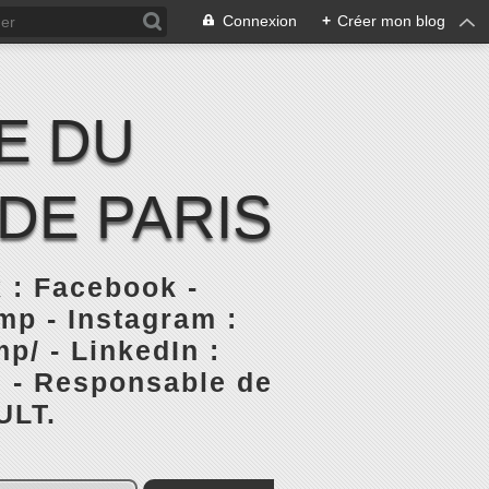
Connexion
+
Créer mon blog
E DU
DE PARIS
 : Facebook -
p - Instagram :
p/ - LinkedIn :
s - Responsable de
ULT.