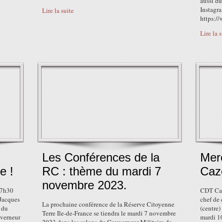
aussi du
Instagra
Lire la suite
https://
Lire la 
Les Conférences de la
Mer
e !
RC : thème du mardi 7
Cazo
novembre 2023.
17h30
CDT Cazo
-Jacques
chef de 
La prochaine conférence de la Réserve Citoyenne
 du
(centre)
Terre Ile-de-France se tiendra le mardi 7 novembre
uverneur
mardi 1