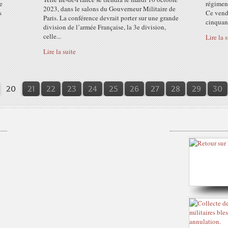
e
régiment
2023, dans le salons du Gouverneur Militaire de
s
Ce vend
Paris. La conférence devrait porter sur une grande
cinquant
division de l’armée Française, la 3e division,
celle...
Lire la 
Lire la suite
10
20
21
22
23
24
25
26
27
28
29
30