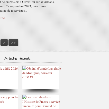
 de cuirassiers à Olivet, au sud d’Orléans.
redi 29 septembre 2023, près d’une
aine de réservistes...
suite
40
50
60
70
80
90
100
>
>>
Articles récents