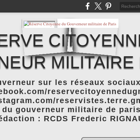
ERVE CITOYENN
EUR MILITAIRE 
verneur sur les réseaux sociaux
cebook.com/reservecitoyennedugm
stagram.com/reservistes.terre.gm
 du gouverneur militaire de pari
rédaction : RCDS Frederic RIGNA