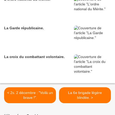
La Garde républicaine.
La croix du combattant volontaire.
< 2s. 2 décembre : "Voilà un
La 6e brigade légère
brave !".
blindée. >