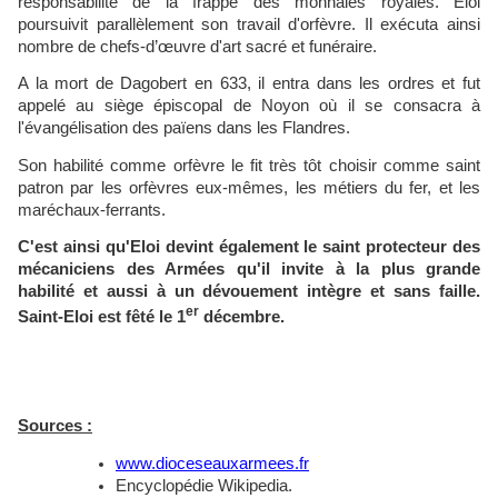
responsabilité de la frappe des monnaies royales. Eloi
poursuivit parallèlement son travail d'orfèvre. Il exécuta ainsi
nombre de chefs-d’œuvre d'art sacré et funéraire.
A la mort de Dagobert en 633, il entra dans les ordres et fut
appelé au siège épiscopal de Noyon où il se consacra à
l'évangélisation des païens dans les Flandres.
Son habilité comme orfèvre le fit très tôt choisir comme saint
patron par les orfèvres eux-mêmes, les métiers du fer, et les
maréchaux-ferrants.
C'est ainsi qu'Eloi devint également le saint protecteur des
mécaniciens des Armées qu'il invite à la plus grande
habilité et aussi à un dévouement intègre et sans faille.
er
Saint-Eloi est fêté le 1
décembre.
Sources :
www.dioceseauxarmees.fr
Encyclopédie Wikipedia.