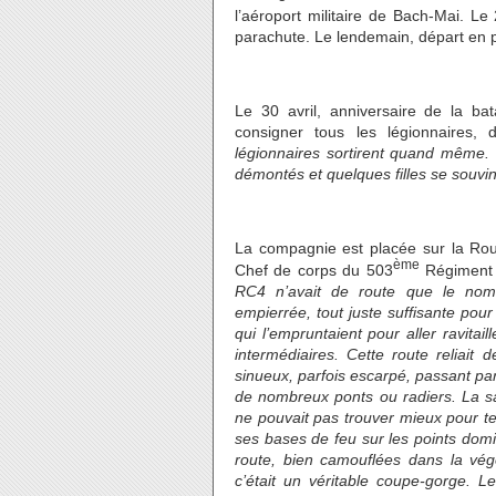
l’aéroport militaire de Bach-Mai. Le 
parachute. Le lendemain, départ en pa
Le 30 avril, anniversaire de la b
consigner tous les légionnaires
légionnaires sortirent quand même. Q
démontés et quelques filles se souvi
La compagnie est placée sur la Rout
ème
Chef de corps du 503
Régiment 
RC4 n’avait de route que le nom. 
empierrée, tout juste suffisante pou
qui l’empruntaient pour aller ravita
intermédiaires. Cette route reliait 
sinueux, parfois escarpé, passant pa
de nombreux ponts ou radiers. La sa
ne pouvait pas trouver mieux pour t
ses bases de feu sur les points domi
route, bien camouflées dans la végé
c’était un véritable coupe-gorge. L