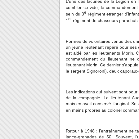
L’une des lacunes de la Légion en I
combler ce vide, le commandement 
e
sein du 3
régiment étranger d’infant
er
1
régiment de chasseurs parachutist
Formée de volontaires venus des unit
un jeune lieutenant repéré pour ses
est aidé par les lieutenants Morin, 
commandement du lieutenant ne du
lieutenant Morin. Ce dernier s’appuie 
le sergent Signoroni), deux caporaux
Les indications qui suivent sont pou
de la compagnie. Le lieutenant Audo
mais en avait conservé l’original. Soi
en mains propres au colonel comman
Retour à 1948 : l’entraînement ne ta
lance-grenades de 50. Souvent, l’un