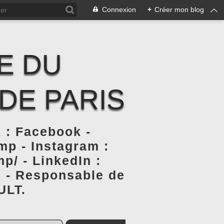
Connexion
+
Créer mon blog
E DU
DE PARIS
 : Facebook -
p - Instagram :
p/ - LinkedIn :
s - Responsable de
ULT.