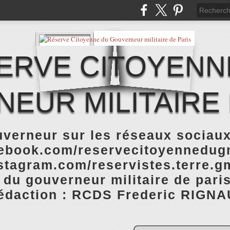
ERVE CITOYENN
EUR MILITAIRE 
verneur sur les réseaux sociaux
cebook.com/reservecitoyennedugm
stagram.com/reservistes.terre.gm
 du gouverneur militaire de pari
rédaction : RCDS Frederic RIGNA