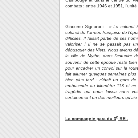
Cambodge et dans le centre du Viet
combats : entre 1946 et 1951, l’unité 
Giacomo Signoroni
: « Le colonel B
colonel de l’armée française de l’ép
difficiles. Il faisait partie de ses 
valoriser ! Il ne se passait pas 
débusquer des Viets. Nous avions dé
la ville de Mytho, dans l’estuaire
souvenir de cette époque reste bien
pour encadrer un convoi sur la route
fait allumer quelques semaines plus 
bien plus tard : c’était un gars de
embuscade au kilomètre 113 et ce f
tragédie qui nous laissa sans voi
certainement un des meilleurs qu’aie
e
La compagnie para du 3
REI.