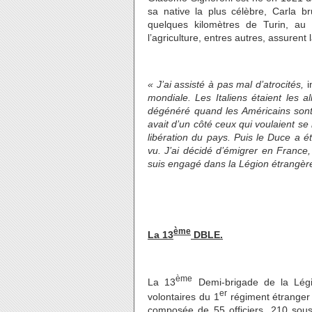
sa native la plus célèbre, Carla 
quelques kilomètres de Turin, au 
l’agriculture, entres autres, assurent 
« J’ai assisté à pas mal d’atrocités,
i
mondiale. Les Italiens étaient les a
dégénéré quand les Américains sont 
avait d’un côté ceux qui voulaient se 
libération du pays. Puis le Duce a ét
vu. J’ai décidé d’émigrer en France,
suis engagé dans la Légion étrangèr
ème
La 13
DBLE.
ème
La 13
Demi-brigade de la Légi
er
volontaires du 1
régiment étranger 
composée de 55 officiers, 210 sous-