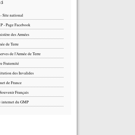
ns
- Site national
 - Page Facebook
istère des Armées
ée de Terre
erves de l'Armée de Terre
re Fraternité
titution des Invalides
uet de France
Souvenir Français
e internet du GMP