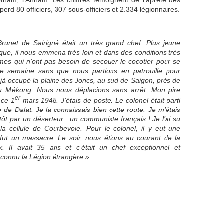
nam, l’Annam. Les chiffres témoignent de l’âpreté des
perd 80 officiers, 307 sous-officiers et 2.334 légionnaires.
runet de Sairigné était un très grand chef. Plus jeune
oque, il nous emmena très loin et dans des conditions très
hommes qui n’ont pas besoin de secouer le cocotier pour se
une semaine sans que nous partions en patrouille pour
jà occupé la plaine des Joncs, au sud de Saigon, près de
 du Mékong. Nous nous déplacions sans arrêt. Mon pire
er
 ce 1
mars 1948. J’étais de poste. Le colonel était parti
 de Dalat. Je la connaissais bien cette route. Je m’étais
tôt par un déserteur : un communiste français ! Je l’ai su
 la cellule de Courbevoie. Pour le colonel, il y eut une
ut un massacre. Le soir, nous étions au courant de la
x. Il avait 35 ans et c’était un chef exceptionnel et
 connu la Légion étrangère ».