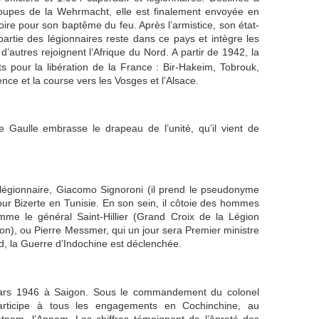
roupes de la Wehrmacht, elle est finalement envoyée en
oire pour son baptême du feu. Après l’armistice, son état-
artie des légionnaires reste dans ce pays et intègre les
d’autres rejoignent l’Afrique du Nord. A partir de 1942, la
pour la libération de la France : Bir-Hakeim, Tobrouk,
nce et la course vers les Vosges et l’Alsace.
e Gaulle embrasse le drapeau de l’unité, qu’il vient de
légionnaire, Giacomo Signoroni (il prend le pseudonyme
 pour Bizerte en Tunisie. En son sein, il côtoie des hommes
mme le général Saint-Hillier (Grand Croix de la Légion
n), ou Pierre Messmer, qui un jour sera Premier ministre
d, la Guerre d’Indochine est déclenchée.
rs 1946 à Saigon. Sous le commandement du colonel
participe à tous les engagements en Cochinchine, au