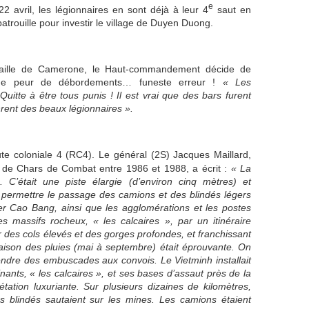
e
22 avril, les légionnaires en sont déjà à leur 4
saut en
trouille pour investir le village de Duyen Duong.
ataille de Camerone, le Haut-commandement décide de
, de peur de débordements… funeste erreur !
« Les
uitte à être tous punis ! Il est vrai que des bars furent
nrent des beaux légionnaires ».
e coloniale 4 (RC4). Le général (2S) Jacques Maillard,
de Chars de Combat entre 1986 et 1988, a écrit :
« La
C’était une piste élargie (d’environ cinq mètres) et
r permettre le passage des camions et des blindés légers
iller Cao Bang, ainsi que les agglomérations et les postes
des massifs rocheux, « les calcaires », par un itinéraire
r des cols élevés et des gorges profondes, et franchissant
ison des pluies (mai à septembre) était éprouvante. On
endre des embuscades aux convois. Le Vietminh installait
nants, « les calcaires », et ses bases d’assaut près de la
tation luxuriante. Sur plusieurs dizaines de kilomètres,
es blindés sautaient sur les mines. Les camions étaient