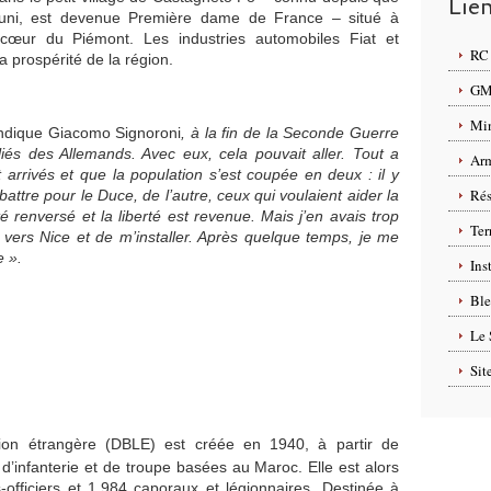
Lie
bruni, est devenue Première dame de France – situé à
cœur du Piémont. Les industries automobiles Fiat et
RC 
la prospérité de la région.
GMP
Min
ndique Giacomo Signoroni
, à la fin de la Seconde Guerre
lliés des Allemands. Avec eux, cela pouvait aller. Tout a
Arm
arrivés et que la population s’est coupée en deux : il y
Rés
battre pour le Duce, de l’autre, ceux qui voulaient aider la
é renversé et la liberté est revenue. Mais j’en avais trop
Ter
 vers Nice et de m’installer. Après quelque temps, je me
e ».
Ins
Ble
Le 
Sit
on étrangère (DBLE) est créée en 1940, à partir de
d’infanterie et de troupe basées au Maroc. Elle est alors
officiers et 1.984 caporaux et légionnaires. Destinée à