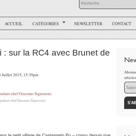
ACCUEIL
CATÉGORIES
NEWSLETTER
CONTACT
 : sur la RC4 avec Brunet de
New
Abonne
4 Juillet 2015, 15:39pm
article
Email
judant-chef Giacomo Signoroni.
ns le petit village de Castagneto Po – connu depuis que