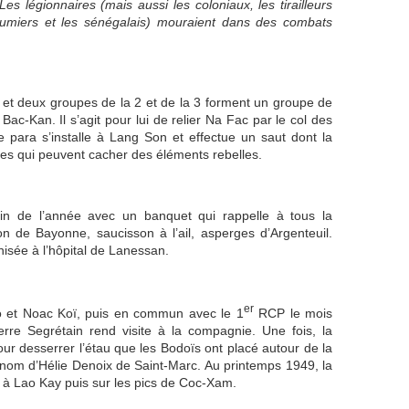
es légionnaires (mais aussi les coloniaux, les tirailleurs
goumiers et les sénégalais) mouraient dans des combats
 et deux groupes de la 2 et de la 3 forment un groupe de
Bac-Kan. Il s’agit pour lui de relier Na Fac par le col des
 para s’installe à Lang Son et effectue un saut dont la
lages qui peuvent cacher des éléments rebelles.
in de l’année avec un banquet qui rappelle à tous la
on de Bayonne, saucisson à l’ail, asperges d’Argenteuil.
nisée à l’hôpital de Lanessan.
er
o et Noac Koï, puis en commun avec le 1
RCP le mois
rre Segrétain rend visite à la compagnie. Une fois, la
r desserrer l’étau que les Bodoïs ont placé autour de la
 nom d’Hélie Denoix de Saint-Marc. Au printemps 1949, la
à Lao Kay puis sur les pics de Coc-Xam.