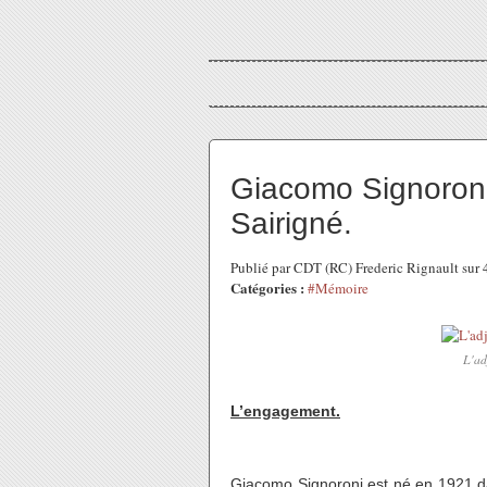
Giacomo Signoroni
Sairigné.
Publié par CDT (RC) Frederic Rignault sur 
Catégories :
#Mémoire
L'ad
L’engagement.
Giacomo Signoroni est né en 1921 da