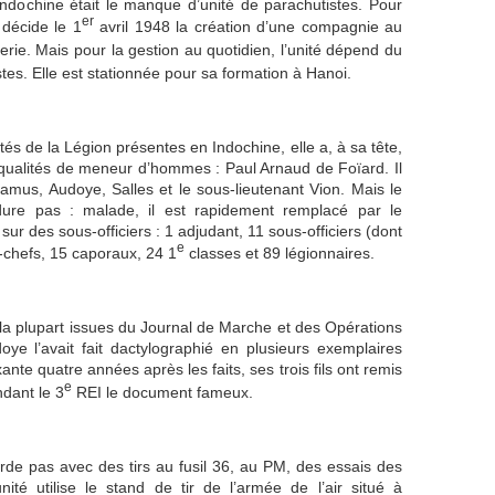
ndochine était le manque d’unité de parachutistes. Pour
er
décide le 1
avril 1948 la création d’une compagnie au
erie. Mais pour la gestion au quotidien, l’unité dépend du
es. Elle est stationnée pour sa formation à Hanoi.
és de la Légion présentes en Indochine, elle a, à sa tête,
 qualités de meneur d’hommes : Paul Arnaud de Foïard. Il
Camus, Audoye, Salles et le sous-lieutenant Vion. Mais le
re pas : malade, il est rapidement remplacé par le
sur des sous-officiers : 1 adjudant, 11 sous-officiers (dont
e
-chefs, 15 caporaux, 24 1
classes et 89 légionnaires.
r la plupart issues du Journal de Marche et des Opérations
ye l’avait fait dactylographié en plusieurs exemplaires
xante quatre années après les faits, ses trois fils ont remis
e
dant le 3
REI le document fameux.
rde pas avec des tirs au fusil 36, au PM, des essais des
ité utilise le stand de tir de l’armée de l’air situé à