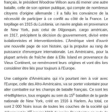
français, le président Woodrow Wilson aura dû mener une autre
bataille, celle de son opinion publique, qui compte de nombreux
citoyens d’origine allemande : il a fallu les convaincre de la
nécessité de participer à ce conflit au côté de la France. Le
torpillage en 1915 du
Lusitania,
un navire anglais en provenance
de New York, puis celui de
l’Algonquin,
cargo américain,
en 1917, précipitent la décision du gouvernement, divisé entre
isolationnistes et interventionnistes. L’Amérique vient d’ouvrir
une nouvelle page de son histoire, qui la propulse au rang de
puissance d’envergure internationale. Les Américains, pour la
plupart arrivés de fraîche date à Ellis Island en provenance du
Vieux Continent, se remémorent leurs origines et vont dès lors
considérer être liés pour toujours à l’Europe.
Une catégorie d’Américains qui n’a pourtant rien à voir avec
l’Europe, celle des Afro-Américains, va se porter volontaire pour
aller combattre sur les champs de bataille français. Ce sont les
e
«Hellfighters», tous engagés au sein du 15
bataillon de la garde
nationale de New York, créé en 1916 à Harlem. Au total, ce
sont 2 000 Noirs issus de toutes les couches de la société qui
er