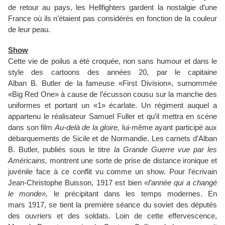
de retour au pays, les Hellfighters gardent la nostalgie d’une
France où ils n’étaient pas considérés en fonction de la couleur
de leur peau.
Show
Cette vie de poilus a été croquée, non sans humour et dans le
style des cartoons des années 20, par le capitaine
Alban B. Butler de la fameuse «First Division», surnommée
«Big Red One» à cause de l’écusson cousu sur la manche des
uniformes et portant un «1» écarlate. Un régiment auquel a
appartenu le réalisateur Samuel Fuller et qu’il mettra en scène
dans son film
Au-delà de la gloire,
lui-même ayant participé aux
débarquements de Sicile et de Normandie. Les carnets d’Alban
B. Butler, publiés sous le titre
la Grande Guerre vue par les
Américains,
montrent une sorte de prise de distance ironique et
juvénile face à ce conflit vu comme un show. Pour l’écrivain
Jean-Christophe Buisson, 1917 est bien
«l’année qui a changé
le monde»,
le précipitant dans les temps modernes. En
mars 1917, se tient la première séance du soviet des députés
des ouvriers et des soldats. Loin de cette effervescence,