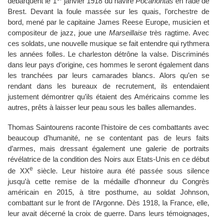
débarquent le 1
janvier 1918 du navire
Pocahontas
en rade de
Brest. Devant la foule massée sur les quais, l’orchestre de
bord, mené par le capitaine James Reese Europe, musicien et
compositeur de jazz, joue une
Marseillaise
très ragtime. Avec
ces soldats, une nouvelle musique se fait entendre qui rythmera
les années folles. Le charleston détrône la valse. Discriminés
dans leur pays d’origine, ces hommes le seront également dans
les tranchées par leurs camarades blancs. Alors qu’en se
rendant dans les bureaux de recrutement, ils entendaient
justement démontrer qu’ils étaient des Américains comme les
autres, prêts à laisser leur peau sous les balles allemandes.
Thomas Saintourens raconte l’histoire de ces combattants avec
beaucoup d’humanité, ne se contentant pas de leurs faits
d’armes, mais dressant également une galerie de portraits
révélatrice de la condition des Noirs aux Etats-Unis en ce début
e
de XX
siècle. Leur histoire aura été passée sous silence
jusqu’à cette remise de la médaille d’honneur du Congrès
américain en 2015, à titre posthume, au soldat Johnson,
combattant sur le front de l’Argonne. Dès 1918, la France, elle,
leur avait décerné la croix de guerre. Dans leurs témoignages,